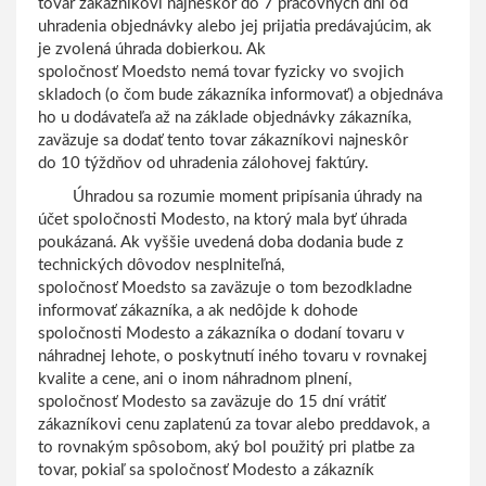
tovar zákazníkovi najneskôr do 7 pracovných dní od
uhradenia objednávky alebo jej prijatia predávajúcim, ak
je zvolená úhrada dobierkou. Ak
spoločnosť Moedsto nemá tovar fyzicky vo svojich
skladoch (o čom bude zákazníka informovať) a objednáva
ho u dodávateľa až na základe objednávky zákazníka,
zaväzuje sa dodať tento tovar zákazníkovi najneskôr
do 10 týždňov od uhradenia zálohovej faktúry.
Úhradou sa rozumie moment pripísania úhrady na
účet spoločnosti Modesto, na ktorý mala byť úhrada
poukázaná. Ak vyššie uvedená doba dodania bude z
technických dôvodov nesplniteľná,
spoločnosť Moedsto sa zaväzuje o tom bezodkladne
informovať zákazníka, a ak nedôjde k dohode
spoločnosti Modesto a zákazníka o dodaní tovaru v
náhradnej lehote, o poskytnutí iného tovaru v rovnakej
kvalite a cene, ani o inom náhradnom plnení,
spoločnosť Modesto sa zaväzuje do 15 dní vrátiť
zákazníkovi cenu zaplatenú za tovar alebo preddavok, a
to rovnakým spôsobom, aký bol použitý pri platbe za
tovar, pokiaľ sa spoločnosť Modesto a zákazník