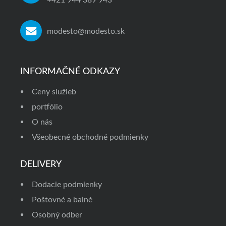
+421 944 389 943
modesto@modesto.sk
INFORMAČNÉ ODKAZY
Ceny služieb
portfólio
O nás
Všeobecné obchodné podmienky
DELIVERY
Dodacie podmienky
Poštovné a balné
Osobný odber