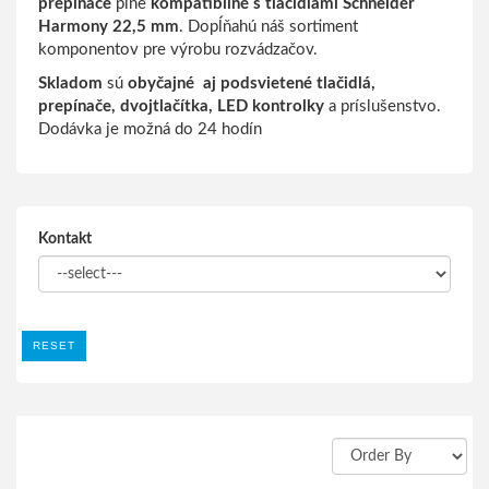
prepínače
plne
kompatibilné s tlačidlami Schneider
Harmony 22,5 mm
. Dopĺňahú náš sortiment
komponentov pre výrobu rozvádzačov.
Skladom
sú
obyčajné aj podsvietené tlačidlá,
prepínače, dvojtlačítka, LED kontrolky
a príslušenstvo.
Dodávka je možná do 24 hodín
Kontakt
RESET