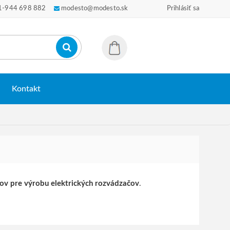
1-944 698 882
modesto@modesto.sk
Prihlásiť sa
Kontakt
kov pre výrobu elektrických rozvádzačov
.