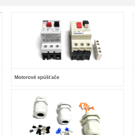
Motorové spúšťače