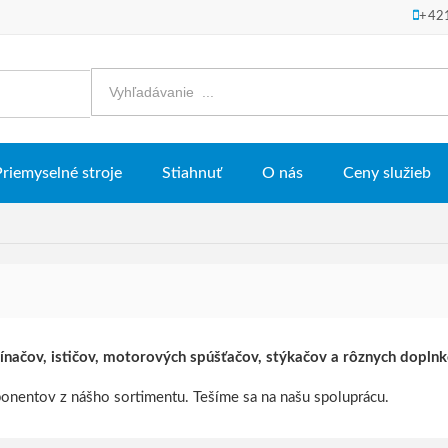
+42
Priemyselné stroje
Stiahnuť
O nás
Ceny služieb
ínačov, ističov, motorových spúšťačov, stýkačov a rôznych dopln
nentov z nášho sortimentu. Tešíme sa na našu spoluprácu.