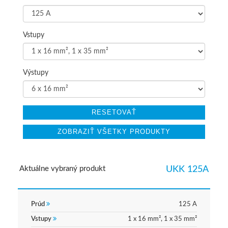
Vstupy
Výstupy
RESETOVAŤ
ZOBRAZIŤ VŠETKY PRODUKTY
Aktuálne vybraný produkt
UKK 125A
Prúd
125 A
Vstupy
1 x 16 mm², 1 x 35 mm²