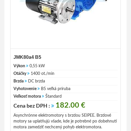
JMK80a4 B5
Výkon
0,55 kW
Otáčky
1400 ot./min
Brzda
DC brzda
Vyhotovenie
B5 veľká príruba
Veľkosť motora
Štandard
182.00 €
Cena bez DPH :
Asynchrónne elektromotory s brzdou SEIPEE. Brzdové
motory sa uplatňujú všade, kde je potrebné po dobehnutí
motora zamedziť nechcený pohyb elektromotora.