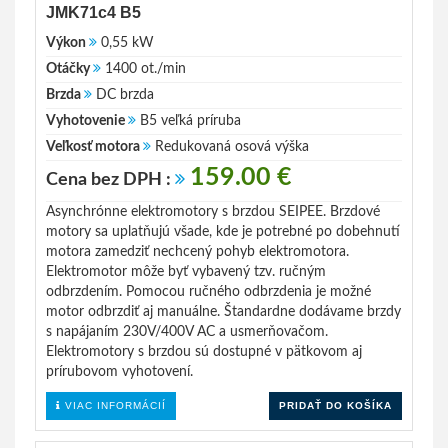
JMK71c4 B5
Výkon
0,55 kW
Otáčky
1400 ot./min
Brzda
DC brzda
Vyhotovenie
B5 veľká príruba
Veľkosť motora
Redukovaná osová výška
159.00 €
Cena bez DPH :
Asynchrónne elektromotory s brzdou SEIPEE. Brzdové
motory sa uplatňujú všade, kde je potrebné po dobehnutí
motora zamedziť nechcený pohyb elektromotora.
Elektromotor môže byť vybavený tzv. ručným
odbrzdením. Pomocou ručného odbrzdenia je možné
motor odbrzdiť aj manuálne. Štandardne dodávame brzdy
s napájaním 230V/400V AC a usmerňovačom.
Elektromotory s brzdou sú dostupné v pätkovom aj
prírubovom vyhotovení.
VIAC INFORMÁCIÍ
PRIDAŤ DO KOŠÍKA