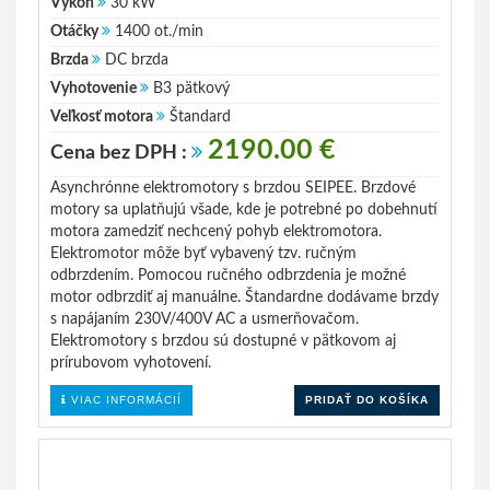
Výkon
30 kW
Otáčky
1400 ot./min
Brzda
DC brzda
Vyhotovenie
B3 pätkový
Veľkosť motora
Štandard
2190.00 €
Cena bez DPH :
Asynchrónne elektromotory s brzdou SEIPEE. Brzdové
motory sa uplatňujú všade, kde je potrebné po dobehnutí
motora zamedziť nechcený pohyb elektromotora.
Elektromotor môže byť vybavený tzv. ručným
odbrzdením. Pomocou ručného odbrzdenia je možné
motor odbrzdiť aj manuálne. Štandardne dodávame brzdy
s napájaním 230V/400V AC a usmerňovačom.
Elektromotory s brzdou sú dostupné v pätkovom aj
prírubovom vyhotovení.
VIAC INFORMÁCIÍ
PRIDAŤ DO KOŠÍKA