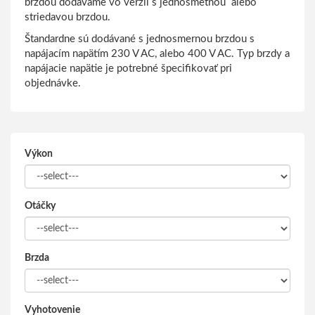
brzdou dodávame vo verzii s jednosmetnou alebo
striedavou brzdou.
Štandardne sú dodávané s jednosmernou brzdou s
napájacím napätím 230 V AC, alebo 400 V AC. Typ brzdy a
napájacie napätie je potrebné špecifikovať pri
objednávke.
Výkon
Otáčky
Brzda
Vyhotovenie