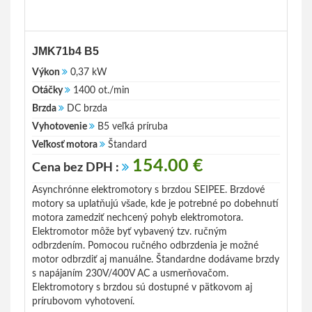
JMK71b4 B5
Výkon
0,37 kW
Otáčky
1400 ot./min
Brzda
DC brzda
Vyhotovenie
B5 veľká príruba
Veľkosť motora
Štandard
154.00 €
Cena bez DPH :
Asynchrónne elektromotory s brzdou SEIPEE. Brzdové
motory sa uplatňujú všade, kde je potrebné po dobehnutí
motora zamedziť nechcený pohyb elektromotora.
Elektromotor môže byť vybavený tzv. ručným
odbrzdením. Pomocou ručného odbrzdenia je možné
motor odbrzdiť aj manuálne. Štandardne dodávame brzdy
s napájaním 230V/400V AC a usmerňovačom.
Elektromotory s brzdou sú dostupné v pätkovom aj
prírubovom vyhotovení.