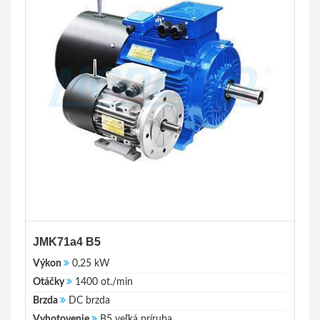
JMK71a4 B5
Výkon
0,25 kW
Otáčky
1400 ot./min
Brzda
DC brzda
Vyhotovenie
B5 veľká príruba