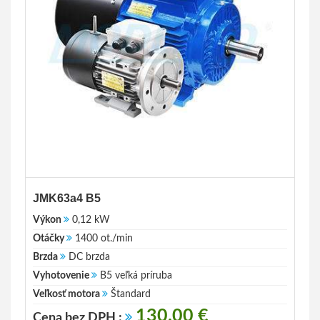
JMK63a4 B5
Výkon
0,12 kW
Otáčky
1400 ot./min
Brzda
DC brzda
Vyhotovenie
B5 veľká príruba
Veľkosť motora
Štandard
130.00 €
Cena bez DPH :