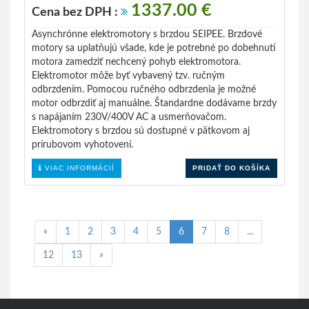
1337.00 €
Cena bez DPH :
Asynchrónne elektromotory s brzdou SEIPEE. Brzdové
motory sa uplatňujú všade, kde je potrebné po dobehnutí
motora zamedziť nechcený pohyb elektromotora.
Elektromotor môže byť vybavený tzv. ručným
odbrzdením. Pomocou ručného odbrzdenia je možné
motor odbrzdiť aj manuálne. Štandardne dodávame brzdy
s napájaním 230V/400V AC a usmerňovačom.
Elektromotory s brzdou sú dostupné v pätkovom aj
prírubovom vyhotovení.
VIAC INFORMÁCIÍ
PRIDAŤ DO KOŠÍKA
«
1
2
3
4
5
6
7
8
...
12
13
»