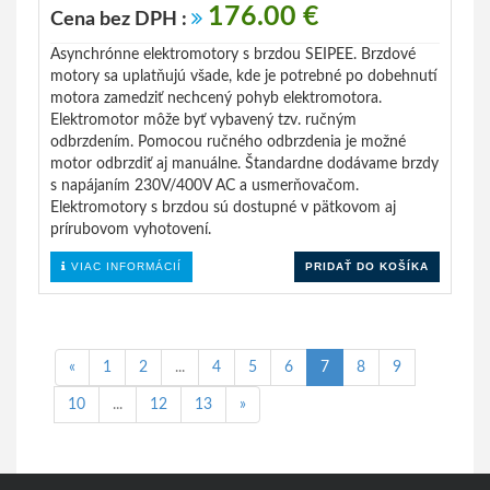
176.00 €
Cena bez DPH :
Asynchrónne elektromotory s brzdou SEIPEE. Brzdové
motory sa uplatňujú všade, kde je potrebné po dobehnutí
motora zamedziť nechcený pohyb elektromotora.
Elektromotor môže byť vybavený tzv. ručným
odbrzdením. Pomocou ručného odbrzdenia je možné
motor odbrzdiť aj manuálne. Štandardne dodávame brzdy
s napájaním 230V/400V AC a usmerňovačom.
Elektromotory s brzdou sú dostupné v pätkovom aj
prírubovom vyhotovení.
VIAC INFORMÁCIÍ
PRIDAŤ DO KOŠÍKA
«
1
2
...
4
5
6
7
8
9
10
...
12
13
»