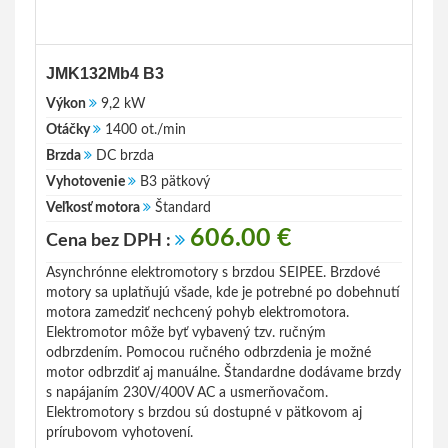
JMK132Mb4 B3
Výkon
9,2 kW
Otáčky
1400 ot./min
Brzda
DC brzda
Vyhotovenie
B3 pätkový
Veľkosť motora
Štandard
606.00 €
Cena bez DPH :
Asynchrónne elektromotory s brzdou SEIPEE. Brzdové
motory sa uplatňujú všade, kde je potrebné po dobehnutí
motora zamedziť nechcený pohyb elektromotora.
Elektromotor môže byť vybavený tzv. ručným
odbrzdením. Pomocou ručného odbrzdenia je možné
motor odbrzdiť aj manuálne. Štandardne dodávame brzdy
s napájaním 230V/400V AC a usmerňovačom.
Elektromotory s brzdou sú dostupné v pätkovom aj
prírubovom vyhotovení.