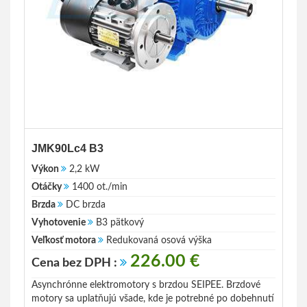
JMK90Lc4 B3
Výkon
2,2 kW
Otáčky
1400 ot./min
Brzda
DC brzda
Vyhotovenie
B3 pätkový
Veľkosť motora
Redukovaná osová výška
226.00 €
Cena bez DPH :
Asynchrónne elektromotory s brzdou SEIPEE. Brzdové
motory sa uplatňujú všade, kde je potrebné po dobehnutí