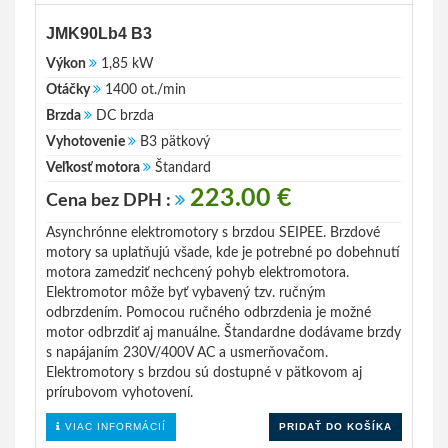
JMK90Lb4 B3
Výkon
1,85 kW
Otáčky
1400 ot./min
Brzda
DC brzda
Vyhotovenie
B3 pätkový
Veľkosť motora
Štandard
223.00 €
Cena bez DPH :
Asynchrónne elektromotory s brzdou SEIPEE. Brzdové
motory sa uplatňujú všade, kde je potrebné po dobehnutí
motora zamedziť nechcený pohyb elektromotora.
Elektromotor môže byť vybavený tzv. ručným
odbrzdením. Pomocou ručného odbrzdenia je možné
motor odbrzdiť aj manuálne. Štandardne dodávame brzdy
s napájaním 230V/400V AC a usmerňovačom.
Elektromotory s brzdou sú dostupné v pätkovom aj
prírubovom vyhotovení.
VIAC INFORMÁCIÍ
PRIDAŤ DO KOŠÍKA