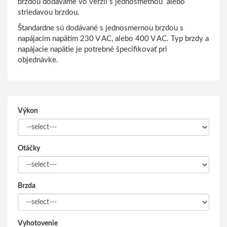
brzdou dodávame vo verzii s jednosmetnou alebo
striedavou brzdou.
Štandardne sú dodávané s jednosmernou brzdou s
napájacím napätím 230 V AC, alebo 400 V AC. Typ brzdy a
napájacie napätie je potrebné špecifikovať pri
objednávke.
Výkon
Otáčky
Brzda
Vyhotovenie