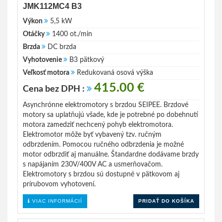
JMK112MC4 B3
Výkon
5,5 kW
Otáčky
1400 ot./min
Brzda
DC brzda
Vyhotovenie
B3 pätkový
Veľkosť motora
Redukovaná osová výška
415.00 €
Cena bez DPH :
Asynchrónne elektromotory s brzdou SEIPEE. Brzdové
motory sa uplatňujú všade, kde je potrebné po dobehnutí
motora zamedziť nechcený pohyb elektromotora.
Elektromotor môže byť vybavený tzv. ručným
odbrzdením. Pomocou ručného odbrzdenia je možné
motor odbrzdiť aj manuálne. Štandardne dodávame brzdy
s napájaním 230V/400V AC a usmerňovačom.
Elektromotory s brzdou sú dostupné v pätkovom aj
prírubovom vyhotovení.
VIAC INFORMÁCIÍ
PRIDAŤ DO KOŠÍKA