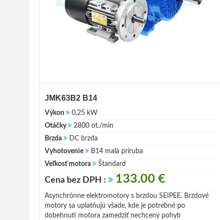
JMK63B2 B14
Výkon
0,25 kW
Otáčky
2800 ot./min
Brzda
DC brzda
Vyhotovenie
B14 malá príruba
Veľkosť motora
Štandard
133.00 €
Cena bez DPH :
Asynchrónne elektromotory s brzdou SEIPEE. Brzdové
motory sa uplatňujú všade, kde je potrebné po
dobehnutí motora zamedziť nechcený pohyb