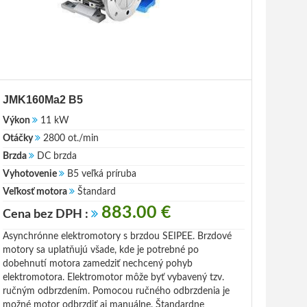
JMK160Ma2 B5
Výkon
11 kW
Otáčky
2800 ot./min
Brzda
DC brzda
Vyhotovenie
B5 veľká príruba
Veľkosť motora
Štandard
883.00 €
Cena bez DPH :
Asynchrónne elektromotory s brzdou SEIPEE. Brzdové
motory sa uplatňujú všade, kde je potrebné po
dobehnutí motora zamedziť nechcený pohyb
elektromotora. Elektromotor môže byť vybavený tzv.
ručným odbrzdením. Pomocou ručného odbrzdenia je
možné motor odbrzdiť aj manuálne. Štandardne