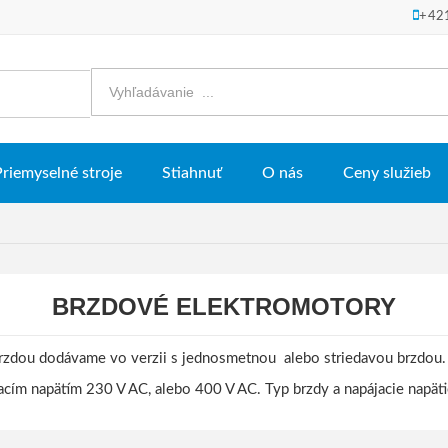
+42
Priemyselné stroje
Stiahnuť
O nás
Ceny služieb
BRZDOVÉ ELEKTROMOTORY
rzdou dodávame vo verzii s jednosmetnou alebo striedavou brzdou.
ím napätím 230 V AC, alebo 400 V AC. Typ brzdy a napájacie napäti