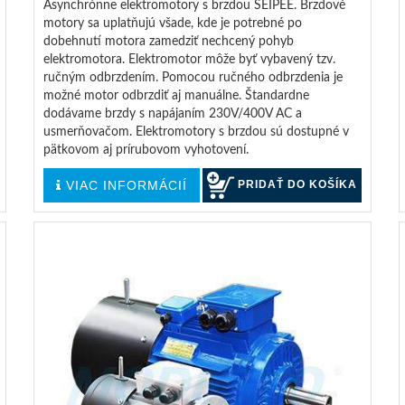
Asynchrónne elektromotory s brzdou SEIPEE. Brzdové
motory sa uplatňujú všade, kde je potrebné po
dobehnutí motora zamedziť nechcený pohyb
elektromotora. Elektromotor môže byť vybavený tzv.
ručným odbrzdením. Pomocou ručného odbrzdenia je
možné motor odbrzdiť aj manuálne. Štandardne
dodávame brzdy s napájaním 230V/400V AC a
usmerňovačom. Elektromotory s brzdou sú dostupné v
pätkovom aj prírubovom vyhotovení.
VIAC INFORMÁCIÍ
PRIDAŤ DO KOŠÍKA