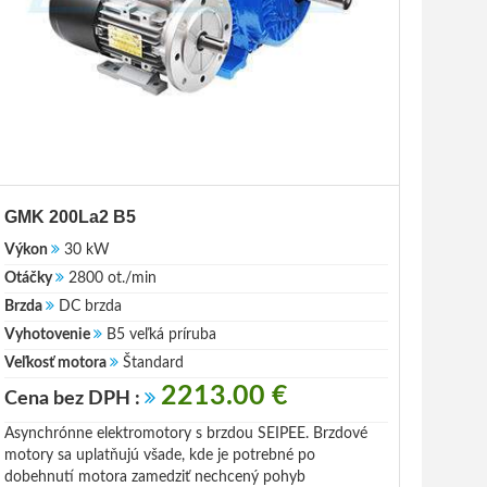
GMK 200La2 B5
Výkon
30 kW
Otáčky
2800 ot./min
Brzda
DC brzda
Vyhotovenie
B5 veľká príruba
Veľkosť motora
Štandard
2213.00 €
Cena bez DPH :
Asynchrónne elektromotory s brzdou SEIPEE. Brzdové
motory sa uplatňujú všade, kde je potrebné po
dobehnutí motora zamedziť nechcený pohyb