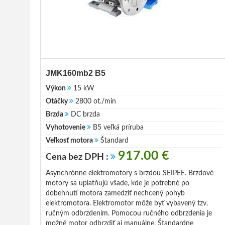
JMK160mb2 B5
Výkon
15 kW
Otáčky
2800 ot./min
Brzda
DC brzda
Vyhotovenie
B5 veľká príruba
Veľkosť motora
Štandard
917.00 €
Cena bez DPH :
Asynchrónne elektromotory s brzdou SEIPEE. Brzdové
motory sa uplatňujú všade, kde je potrebné po
dobehnutí motora zamedziť nechcený pohyb
elektromotora. Elektromotor môže byť vybavený tzv.
ručným odbrzdením. Pomocou ručného odbrzdenia je
možné motor odbrzdiť aj manuálne. Štandardne