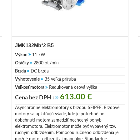
JMK132Mb*2 B5
Výkon
11 kW
Otáčky
2800 ot./min
Brzda
DC brzda
Vyhotovenie
B5 veľká príruba
Veľkosť motora
Redukovaná osová výška
613.00 €
Cena bez DPH :
Asynchrónne elektromotory s brzdou SEIPEE. Brzdové
motory sa uplatňujú všade, kde je potrebné po
dobehnutí motora zamedziť nechcený pohyb
elektromotora. Elektromotor môže byť vybavený tzv.
ručným odbrzdením. Pomocou ručného odbrzdenia je
možné motor odbrzdiť aj manuálne. Štandardne