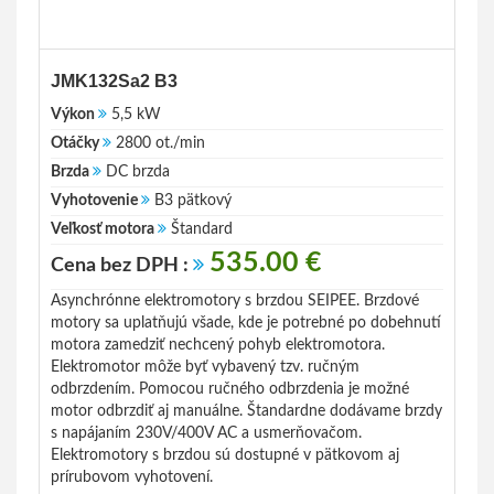
JMK132Sa2 B3
Výkon
5,5 kW
Otáčky
2800 ot./min
Brzda
DC brzda
Vyhotovenie
B3 pätkový
Veľkosť motora
Štandard
535.00 €
Cena bez DPH :
Asynchrónne elektromotory s brzdou SEIPEE. Brzdové
motory sa uplatňujú všade, kde je potrebné po dobehnutí
motora zamedziť nechcený pohyb elektromotora.
Elektromotor môže byť vybavený tzv. ručným
odbrzdením. Pomocou ručného odbrzdenia je možné
motor odbrzdiť aj manuálne. Štandardne dodávame brzdy
s napájaním 230V/400V AC a usmerňovačom.
Elektromotory s brzdou sú dostupné v pätkovom aj
prírubovom vyhotovení.