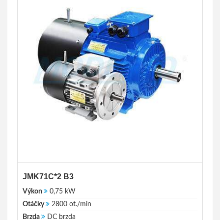
JMK71C*2 B3
Výkon
0,75 kW
Otáčky
2800 ot./min
Brzda
DC brzda