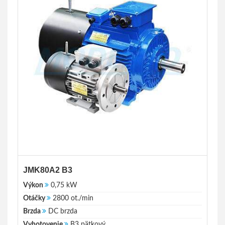
JMK80A2 B3
Výkon
0,75 kW
Otáčky
2800 ot./min
Brzda
DC brzda
Vyhotovenie
B3 pätkový