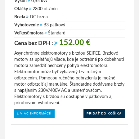
Výkon
0,55 kW
Otáčky
2800 ot./min
Brzda
DC brzda
Vyhotovenie
B3 pätkový
Veľkosť motora
Štandard
152.00 €
Cena bez DPH :
Asynchrónne elektromotory s brzdou SEIPEE. Brzdové
motory sa uplatňujú všade, kde je potrebné po dobehnutí
motora zamedziť nechcený pohyb elektromotora.
Elektromotor môže byť vybavený tzv. ručným
odbrzdením. Pomocou ručného odbrzdenia je možné
motor odbrzdiť aj manuálne. Štandardne dodávame brzdy
s napájaním 230V/400V AC a usmerňovačom.
Elektromotory s brzdou sú dostupné v pätkovom aj
prírubovom vyhotovení.
VIAC INFORMÁCIÍ
PRIDAŤ DO KOŠÍKA