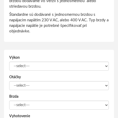
brzdou dodávame vo verzii s jednosmetnou alebo
striedavou brzdou.
Štandardne sú dodávané s jednosmernou brzdou s
napájacím napätím 230 V AC, alebo 400 V AC. Typ brzdy a
napájacie napätie je potrebné špecifikovať pri
objednávke.
Výkon
Otáčky
Brzda
Vyhotovenie