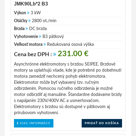
JMK90Lb*2 B3
Výkon
3 kW
Otáčky
2800 ot./min
Brzda
DC brzda
Vyhotovenie
B3 pätkový
Veľkosť motora
Redukovaná osová výška
231.00 €
Cena bez DPH :
Asynchrónne elektromotory s brzdou SEIPEE. Brzdové
motory sa uplatňujú všade, kde je potrebné po dobehnutí
motora zamedziť nechcený pohyb elektromotora.
Elektromotor môže byť vybavený tzv. ručným
odbrzdením. Pomocou ručného odbrzdenia je možné
motor odbrzdiť aj manuálne. Štandardne dodávame brzdy
s napájaním 230V/400V AC a usmerňovačom.
Elektromotory s brzdou sú dostupné v pätkovom aj
prírubovom vyhotovení.
VIAC INFORMÁCIÍ
PRIDAŤ DO KOŠÍKA