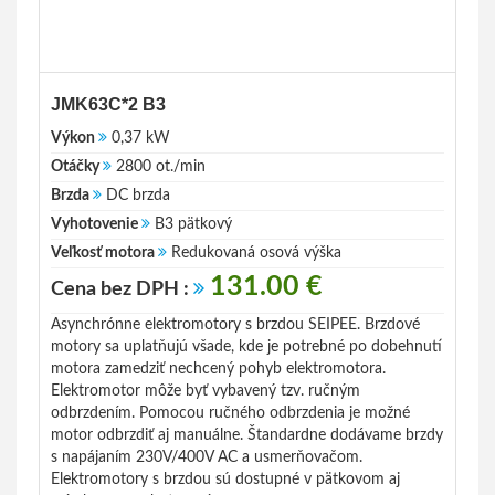
JMK63C*2 B3
Výkon
0,37 kW
Otáčky
2800 ot./min
Brzda
DC brzda
Vyhotovenie
B3 pätkový
Veľkosť motora
Redukovaná osová výška
131.00 €
Cena bez DPH :
Asynchrónne elektromotory s brzdou SEIPEE. Brzdové
motory sa uplatňujú všade, kde je potrebné po dobehnutí
motora zamedziť nechcený pohyb elektromotora.
Elektromotor môže byť vybavený tzv. ručným
odbrzdením. Pomocou ručného odbrzdenia je možné
motor odbrzdiť aj manuálne. Štandardne dodávame brzdy
s napájaním 230V/400V AC a usmerňovačom.
Elektromotory s brzdou sú dostupné v pätkovom aj