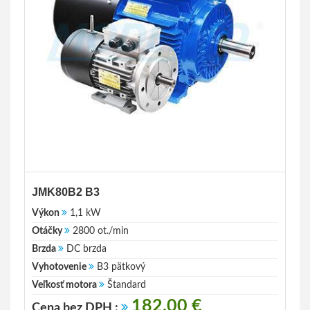
JMK80B2 B3
Výkon
1,1 kW
Otáčky
2800 ot./min
Brzda
DC brzda
Vyhotovenie
B3 pätkový
Veľkosť motora
Štandard
182.00 €
Cena bez DPH :