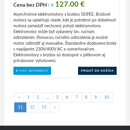
127.00 €
Cena bez DPH :
Asynchrónne elektromotory s brzdou SEIPEE. Brzdové
motory sa uplatňujú všade, kde je potrebné po dobehnutí
motora zamedziť nechcený pohyb elektromotora.
Elektromotor môže byť vybavený tzv. ručným
odbrzdením. Pomocou ručného odbrzdenia je možné
motor odbrzdiť aj manuálne. Štandardne dodávame brzdy
s napájaním 230V/400V AC a usmerňovačom.
Elektromotory s brzdou sú dostupné v pätkovom aj
prírubovom vyhotovení.
VIAC INFORMÁCIÍ
PRIDAŤ DO KOŠÍKA
«
1
2
...
5
6
7
8
9
10
11
12
13
»