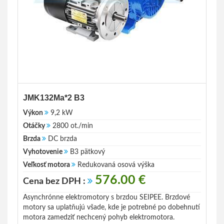
JMK132Ma*2 B3
Výkon
9,2 kW
Otáčky
2800 ot./min
Brzda
DC brzda
Vyhotovenie
B3 pätkový
Veľkosť motora
Redukovaná osová výška
576.00 €
Cena bez DPH :
Asynchrónne elektromotory s brzdou SEIPEE. Brzdové
motory sa uplatňujú všade, kde je potrebné po dobehnutí
motora zamedziť nechcený pohyb elektromotora.